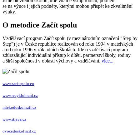
Jsme otevřenou školou, kde vítáme vstup rodičů, podílení
se na výuce i jejich podněty, kterými mohou přispět ke zkvalitnění
výuky.
O metodice Začít spolu
Vzdělávací program Začít spolu (v mezinárodním označení "Step by
Step") je v České republice realizován od roku 1994 v mateřských
a od roku 1996 v základních školách. Jde o vzdělávací program
zdůrazňující individuální přístup k dítěti, partnerství školy, rodiny
a širší společnosti v oblasti výchovy a vzdělávání.
více...
www.zacitspolu.eu
www.recyklohrani.cz
mlekodoskol.szif.cz
www.strava.cz
ovocedoskol.szif.cz