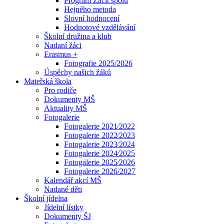
Program Začít spolu
Hejného metoda
Slovní hodnocení
Hodnotové vzdělávání
Školní družina a klub
Nadaní žáci
Erasmus +
Fotografie 2025/2026
Úspěchy našich žáků
Mateřská škola
Pro rodiče
Dokumenty MŠ
Aktuality MŠ
Fotogalerie
Fotogalerie 2021⁄2022
Fotogalerie 2022⁄2023
Fotogalerie 2023⁄2024
Fotogalerie 2024⁄2025
Fotogalerie 2025⁄2026
Fotogalerie 2026/2027
Kalendář akcí MŠ
Nadané děti
Školní jídelna
Jídelní lístky
Dokumenty ŠJ