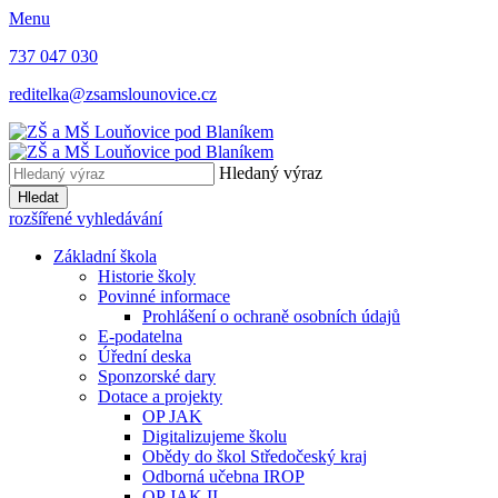
Menu
737 047 030
reditelka@zsamslounovice.cz
Hledaný výraz
Hledat
rozšířené vyhledávání
Základní škola
Historie školy
Povinné informace
Prohlášení o ochraně osobních údajů
E-podatelna
Úřední deska
Sponzorské dary
Dotace a projekty
OP JAK
Digitalizujeme školu
Obědy do škol Středočeský kraj
Odborná učebna IROP
OP JAK II