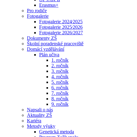
Erasmus+
Pro rodiče
Fotogalerie
Fotogalerie 2024⁄2025
Fotogalerie 2025⁄2026
Fotogalerie 2026/2027
Dokumenty ZŠ
Školní poradenské pracoviště
Domácí vzdělávání
Plán učiva
1. ročník
2. ročník
3. ročník
4. ročník
5. ročník
6. ročník
7. ročník
8. ročník
9. ročník
Napsali o nás
Aktuality ZŠ
Kariéra
Metody výuky
Genetická metoda