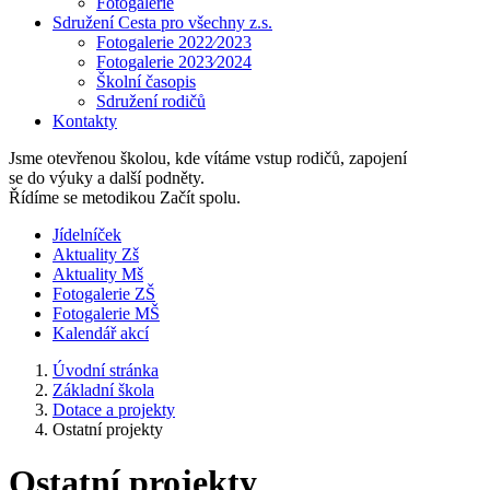
Fotogalerie
Sdružení Cesta pro všechny z.s.
Fotogalerie 2022⁄2023
Fotogalerie 2023⁄2024
Školní časopis
Sdružení rodičů
Kontakty
Jsme otevřenou školou, kde vítáme vstup rodičů, zapojení
se do výuky a další podněty.
Řídíme se metodikou Začít spolu.
Jídelníček
Aktuality Zš
Aktuality Mš
Fotogalerie ZŠ
Fotogalerie MŠ
Kalendář akcí
Úvodní stránka
Základní škola
Dotace a projekty
Ostatní projekty
Ostatní projekty