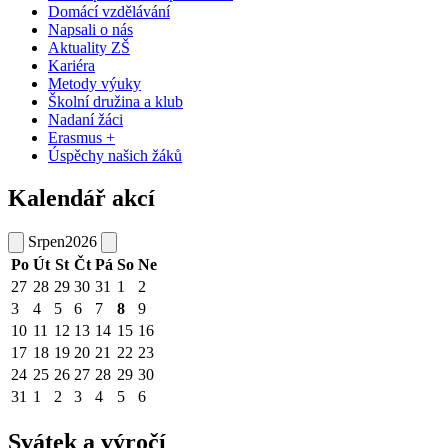
Domácí vzdělávání
Napsali o nás
Aktuality ZŠ
Kariéra
Metody výuky
Školní družina a klub
Nadaní žáci
Erasmus +
Úspěchy našich žáků
Kalendář akcí
Srpen
2026
Po
Út
St
Čt
Pá
So
Ne
27
28
29
30
31
1
2
3
4
5
6
7
8
9
10
11
12
13
14
15
16
17
18
19
20
21
22
23
24
25
26
27
28
29
30
31
1
2
3
4
5
6
Svátek a výročí