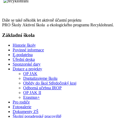
Dále se také několik let aktivně účastní projektu
PRO Školy Aktivní škola a ekologického programu Recyklohraní.
Základní škola
Historie školy
Povinné informace
E-podatelna
Úřední deska
Sponzorské dary
Dotace a projekty
OP JAK
Digitalizujeme školu
Obědy do škol Středočeský kraj
Odborná učebna IROP
OP JAK II
Erasmus+
Pro rodiče
Fotogalerie
Dokumenty ZŠ
Školní poradenské pracoviště