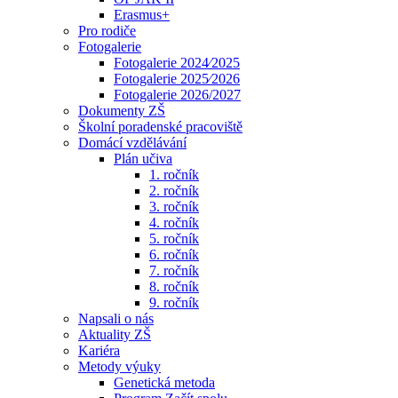
Erasmus+
Pro rodiče
Fotogalerie
Fotogalerie 2024⁄2025
Fotogalerie 2025⁄2026
Fotogalerie 2026/2027
Dokumenty ZŠ
Školní poradenské pracoviště
Domácí vzdělávání
Plán učiva
1. ročník
2. ročník
3. ročník
4. ročník
5. ročník
6. ročník
7. ročník
8. ročník
9. ročník
Napsali o nás
Aktuality ZŠ
Kariéra
Metody výuky
Genetická metoda