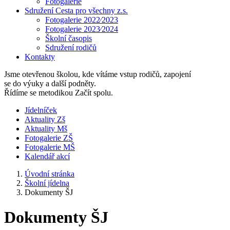
Fotogalerie
Sdružení Cesta pro všechny z.s.
Fotogalerie 2022⁄2023
Fotogalerie 2023⁄2024
Školní časopis
Sdružení rodičů
Kontakty
Jsme otevřenou školou, kde vítáme vstup rodičů, zapojení
se do výuky a další podněty.
Řídíme se metodikou Začít spolu.
Jídelníček
Aktuality Zš
Aktuality Mš
Fotogalerie ZŠ
Fotogalerie MŠ
Kalendář akcí
Úvodní stránka
Školní jídelna
Dokumenty ŠJ
Dokumenty ŠJ