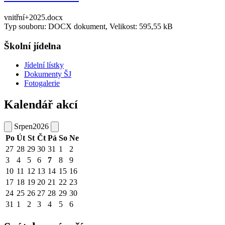
vnitřní+2025.docx
Typ souboru: DOCX dokument, Velikost: 595,55 kB
Školní jídelna
Jídelní lístky
Dokumenty ŠJ
Fotogalerie
Kalendář akcí
Srpen
2026
Po
Út
St
Čt
Pá
So
Ne
27
28
29
30
31
1
2
3
4
5
6
7
8
9
10
11
12
13
14
15
16
17
18
19
20
21
22
23
24
25
26
27
28
29
30
31
1
2
3
4
5
6