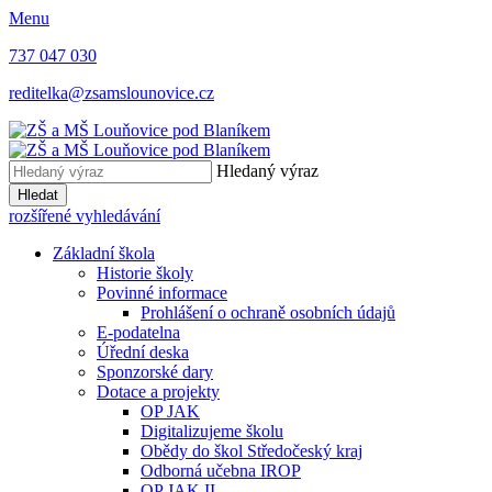
Menu
737 047 030
reditelka@zsamslounovice.cz
Hledaný výraz
Hledat
rozšířené vyhledávání
Základní škola
Historie školy
Povinné informace
Prohlášení o ochraně osobních údajů
E-podatelna
Úřední deska
Sponzorské dary
Dotace a projekty
OP JAK
Digitalizujeme školu
Obědy do škol Středočeský kraj
Odborná učebna IROP
OP JAK II