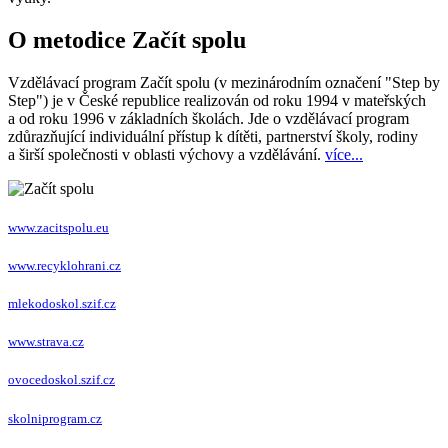
O metodice Začít spolu
Vzdělávací program Začít spolu (v mezinárodním označení "Step by
Step") je v České republice realizován od roku 1994 v mateřských
a od roku 1996 v základních školách. Jde o vzdělávací program
zdůrazňující individuální přístup k dítěti, partnerství školy, rodiny
a širší společnosti v oblasti výchovy a vzdělávání.
více...
www.zacitspolu.eu
www.recyklohrani.cz
mlekodoskol.szif.cz
www.strava.cz
ovocedoskol.szif.cz
skolniprogram.cz