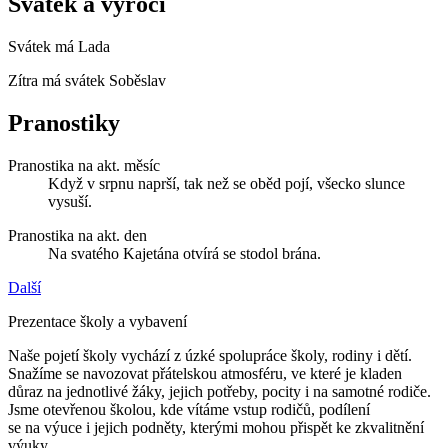
Svátek a výročí
Svátek má
Lada
Zítra má svátek
Soběslav
Pranostiky
Pranostika na akt. měsíc
Když v srpnu naprší, tak než se oběd pojí, všecko slunce
vysuší.
Pranostika na akt. den
Na svatého Kajetána otvírá se stodol brána.
Další
Prezentace školy a vybavení
Naše pojetí školy vychází z úzké spolupráce školy, rodiny i dětí.
Snažíme se navozovat přátelskou atmosféru, ve které je kladen
důraz na jednotlivé žáky, jejich potřeby, pocity i na samotné rodiče.
Jsme otevřenou školou, kde vítáme vstup rodičů, podílení
se na výuce i jejich podněty, kterými mohou přispět ke zkvalitnění
výuky.