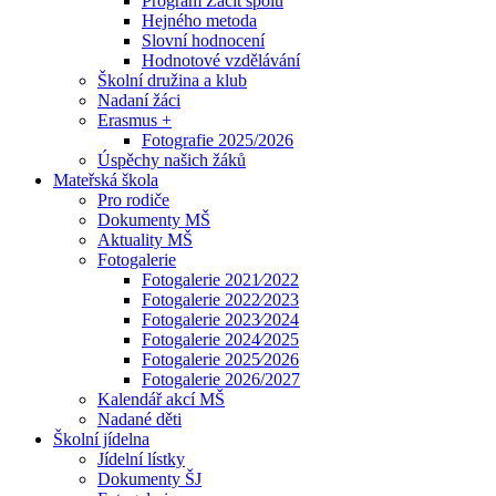
Program Začít spolu
Hejného metoda
Slovní hodnocení
Hodnotové vzdělávání
Školní družina a klub
Nadaní žáci
Erasmus +
Fotografie 2025/2026
Úspěchy našich žáků
Mateřská škola
Pro rodiče
Dokumenty MŠ
Aktuality MŠ
Fotogalerie
Fotogalerie 2021⁄2022
Fotogalerie 2022⁄2023
Fotogalerie 2023⁄2024
Fotogalerie 2024⁄2025
Fotogalerie 2025⁄2026
Fotogalerie 2026/2027
Kalendář akcí MŠ
Nadané děti
Školní jídelna
Jídelní lístky
Dokumenty ŠJ