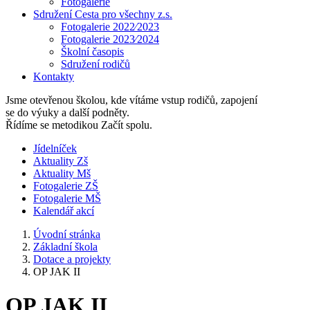
Fotogalerie
Sdružení Cesta pro všechny z.s.
Fotogalerie 2022⁄2023
Fotogalerie 2023⁄2024
Školní časopis
Sdružení rodičů
Kontakty
Jsme otevřenou školou, kde vítáme vstup rodičů, zapojení
se do výuky a další podněty.
Řídíme se metodikou Začít spolu.
Jídelníček
Aktuality Zš
Aktuality Mš
Fotogalerie ZŠ
Fotogalerie MŠ
Kalendář akcí
Úvodní stránka
Základní škola
Dotace a projekty
OP JAK II
OP JAK II