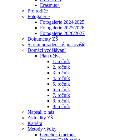
Erasmus+
Pro rodiče
Fotogalerie
Fotogalerie 2024⁄2025
Fotogalerie 2025⁄2026
Fotogalerie 2026/2027
Dokumenty ZŠ
Školní poradenské pracoviště
Domácí vzdělávání
Plán učiva
1. ročník
2. ročník
3. ročník
4. ročník
5. ročník
6. ročník
7. ročník
8. ročník
9. ročník
Napsali o nás
Aktuality ZŠ
Kariéra
Metody výuky
Genetická metoda