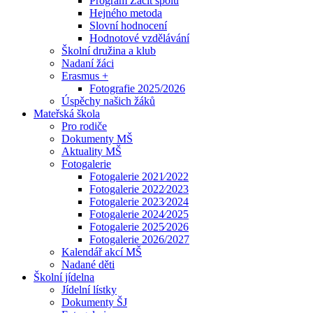
Program Začít spolu
Hejného metoda
Slovní hodnocení
Hodnotové vzdělávání
Školní družina a klub
Nadaní žáci
Erasmus +
Fotografie 2025/2026
Úspěchy našich žáků
Mateřská škola
Pro rodiče
Dokumenty MŠ
Aktuality MŠ
Fotogalerie
Fotogalerie 2021⁄2022
Fotogalerie 2022⁄2023
Fotogalerie 2023⁄2024
Fotogalerie 2024⁄2025
Fotogalerie 2025⁄2026
Fotogalerie 2026/2027
Kalendář akcí MŠ
Nadané děti
Školní jídelna
Jídelní lístky
Dokumenty ŠJ