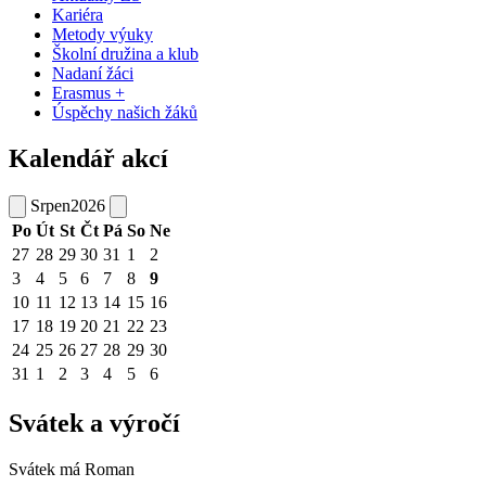
Kariéra
Metody výuky
Školní družina a klub
Nadaní žáci
Erasmus +
Úspěchy našich žáků
Kalendář akcí
Srpen
2026
Po
Út
St
Čt
Pá
So
Ne
27
28
29
30
31
1
2
3
4
5
6
7
8
9
10
11
12
13
14
15
16
17
18
19
20
21
22
23
24
25
26
27
28
29
30
31
1
2
3
4
5
6
Svátek a výročí
Svátek má
Roman