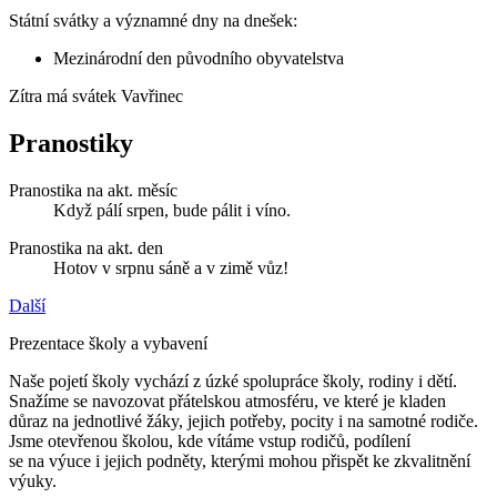
Státní svátky a významné dny na dnešek:
Mezinárodní den původního obyvatelstva
Zítra má svátek
Vavřinec
Pranostiky
Pranostika na akt. měsíc
Když pálí srpen, bude pálit i víno.
Pranostika na akt. den
Hotov v srpnu sáně a v zimě vůz!
Další
Prezentace školy a vybavení
Naše pojetí školy vychází z úzké spolupráce školy, rodiny i dětí.
Snažíme se navozovat přátelskou atmosféru, ve které je kladen
důraz na jednotlivé žáky, jejich potřeby, pocity i na samotné rodiče.
Jsme otevřenou školou, kde vítáme vstup rodičů, podílení
se na výuce i jejich podněty, kterými mohou přispět ke zkvalitnění
výuky.