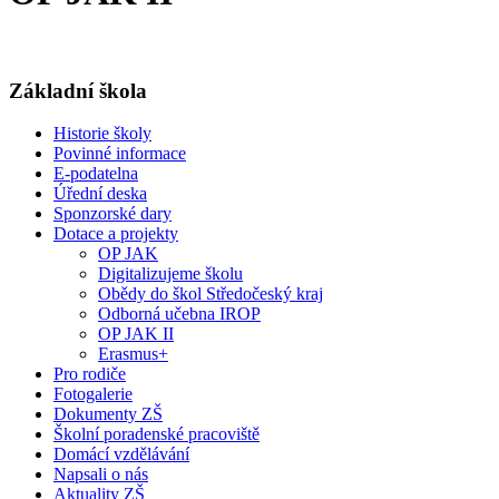
Základní škola
Historie školy
Povinné informace
E-podatelna
Úřední deska
Sponzorské dary
Dotace a projekty
OP JAK
Digitalizujeme školu
Obědy do škol Středočeský kraj
Odborná učebna IROP
OP JAK II
Erasmus+
Pro rodiče
Fotogalerie
Dokumenty ZŠ
Školní poradenské pracoviště
Domácí vzdělávání
Napsali o nás
Aktuality ZŠ