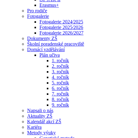
Erasmus+
Pro rodiče
Fotogalerie
Fotogalerie 2024⁄2025
Fotogalerie 2025⁄2026
Fotogalerie 2026/2027
Dokumenty ZŠ
Školní poradenské pracoviště
Domácí vzdělávání
Plán učiva
1. ročník
2. ročník
3. ročník
4. ročník
5. ročník
6. ročník
7. ročník
8. ročník
9. ročník
Napsali o nás
Aktuality ZŠ
Kalendář akcí ZŠ
Kariéra
Metody výuky