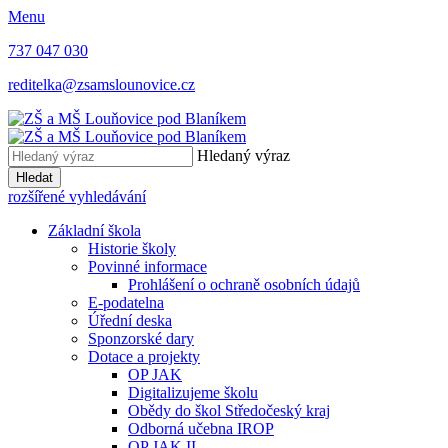
Menu
737 047 030
reditelka@zsamslounovice.cz
Hledaný výraz
Hledat
rozšířené vyhledávání
Základní škola
Historie školy
Povinné informace
Prohlášení o ochraně osobních údajů
E-podatelna
Úřední deska
Sponzorské dary
Dotace a projekty
OP JAK
Digitalizujeme školu
Obědy do škol Středočeský kraj
Odborná učebna IROP
OP JAK II