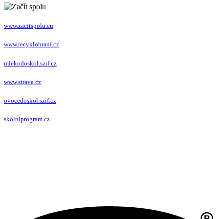
www.zacitspolu.eu
www.recyklohrani.cz
mlekodoskol.szif.cz
www.strava.cz
ovocedoskol.szif.cz
skolniprogram.cz