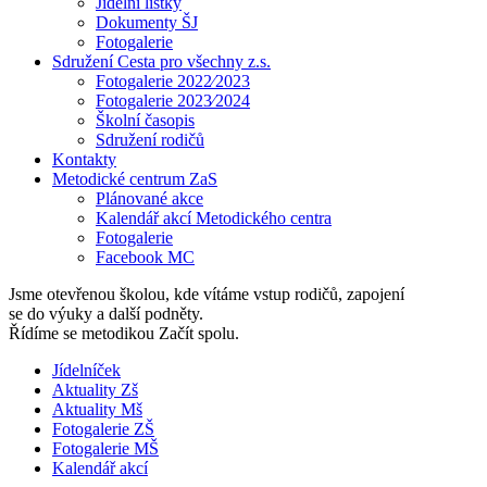
Jídelní lístky
Dokumenty ŠJ
Fotogalerie
Sdružení Cesta pro všechny z.s.
Fotogalerie 2022⁄2023
Fotogalerie 2023⁄2024
Školní časopis
Sdružení rodičů
Kontakty
Metodické centrum ZaS
Plánované akce
Kalendář akcí Metodického centra
Fotogalerie
Facebook MC
Jsme otevřenou školou, kde vítáme vstup rodičů, zapojení
se do výuky a další podněty.
Řídíme se metodikou Začít spolu.
Jídelníček
Aktuality Zš
Aktuality Mš
Fotogalerie ZŠ
Fotogalerie MŠ
Kalendář akcí