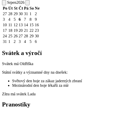
Srpen
2026
Po
Út
St
Čt
Pá
So
Ne
27
28
29
30
31
1
2
3
4
5
6
7
8
9
10
11
12
13
14
15
16
17
18
19
20
21
22
23
24
25
26
27
28
29
30
31
1
2
3
4
5
6
Svátek a výročí
Svátek má
Oldřiška
Státní svátky a významné dny na dnešek:
Světový den boje za zákaz jaderných zbraní
Mezinárodní den boje lékařů za mír
Zítra má svátek
Lada
Pranostiky