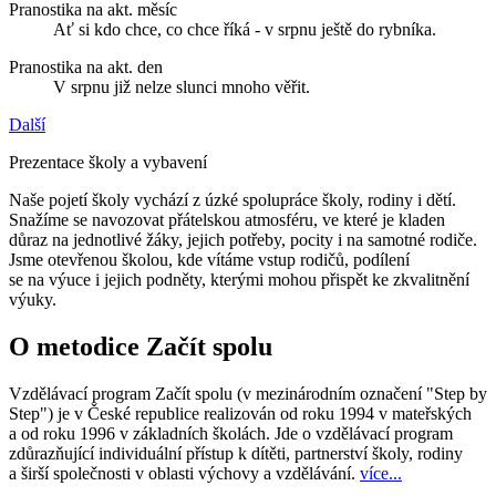
Pranostika na akt. měsíc
Ať si kdo chce, co chce říká - v srpnu ještě do rybníka.
Pranostika na akt. den
V srpnu již nelze slunci mnoho věřit.
Další
Prezentace školy a vybavení
Naše pojetí školy vychází z úzké spolupráce školy, rodiny i dětí.
Snažíme se navozovat přátelskou atmosféru, ve které je kladen
důraz na jednotlivé žáky, jejich potřeby, pocity i na samotné rodiče.
Jsme otevřenou školou, kde vítáme vstup rodičů, podílení
se na výuce i jejich podněty, kterými mohou přispět ke zkvalitnění
výuky.
O metodice Začít spolu
Vzdělávací program Začít spolu (v mezinárodním označení "Step by
Step") je v České republice realizován od roku 1994 v mateřských
a od roku 1996 v základních školách. Jde o vzdělávací program
zdůrazňující individuální přístup k dítěti, partnerství školy, rodiny
a širší společnosti v oblasti výchovy a vzdělávání.
více...