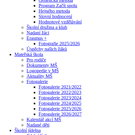
Genetická metoda
Program Začít spolu
Hejného metoda
Slovní hodnocení
Hodnotové vzdělávání
Školní družina a klub
Nadaní žáci
Erasmus +
Fotografie 2025/2026
Úspěchy našich žáků
Mateřská škola
Pro rodiče
Dokumenty MŠ
Logopedie v MŠ
Aktuality MŠ
Fotogalerie
Fotogalerie 2021⁄2022
Fotogalerie 2022⁄2023
Fotogalerie 2023⁄2024
Fotogalerie 2024⁄2025
Fotogalerie 2025⁄2026
Fotogalerie 2026/2027
Kalendář akcí MŠ
Nadané děti
Školní jídelna