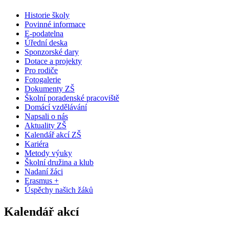
Historie školy
Povinné informace
E-podatelna
Úřední deska
Sponzorské dary
Dotace a projekty
Pro rodiče
Fotogalerie
Dokumenty ZŠ
Školní poradenské pracoviště
Domácí vzdělávání
Napsali o nás
Aktuality ZŠ
Kalendář akcí ZŠ
Kariéra
Metody výuky
Školní družina a klub
Nadaní žáci
Erasmus +
Úspěchy našich žáků
Kalendář akcí