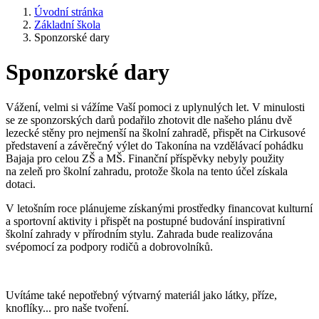
Úvodní stránka
Základní škola
Sponzorské dary
Sponzorské dary
Vážení, velmi si vážíme Vaší pomoci z uplynulých let. V minulosti
se ze sponzorských darů podařilo zhotovit dle našeho plánu dvě
lezecké stěny pro nejmenší na školní zahradě, přispět na Cirkusové
představení a závěrečný výlet do Takonína na vzdělávací pohádku
Bajaja pro celou ZŠ a MŠ. Finanční příspěvky nebyly použity
na zeleň pro školní zahradu, protože škola na tento účel získala
dotaci.
V letošním roce plánujeme získanými prostředky financovat kulturní
a sportovní aktivity i přispět na postupné budování inspirativní
školní zahrady v přírodním stylu. Zahrada bude realizována
svépomocí za podpory rodičů a dobrovolníků.
Uvítáme také nepotřebný výtvarný materiál jako látky, příze,
knoflíky... pro naše tvoření.