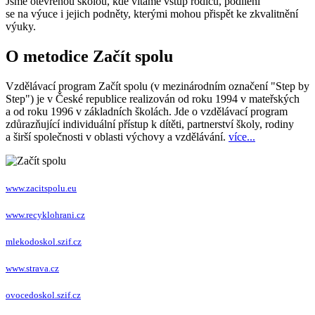
Jsme otevřenou školou, kde vítáme vstup rodičů, podílení
se na výuce i jejich podněty, kterými mohou přispět ke zkvalitnění
výuky.
O metodice Začít spolu
Vzdělávací program Začít spolu (v mezinárodním označení "Step by
Step") je v České republice realizován od roku 1994 v mateřských
a od roku 1996 v základních školách. Jde o vzdělávací program
zdůrazňující individuální přístup k dítěti, partnerství školy, rodiny
a širší společnosti v oblasti výchovy a vzdělávání.
více...
www.zacitspolu.eu
www.recyklohrani.cz
mlekodoskol.szif.cz
www.strava.cz
ovocedoskol.szif.cz