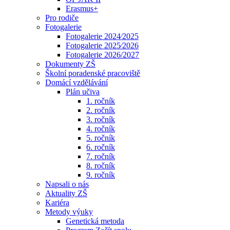
Erasmus+
Pro rodiče
Fotogalerie
Fotogalerie 2024⁄2025
Fotogalerie 2025⁄2026
Fotogalerie 2026/2027
Dokumenty ZŠ
Školní poradenské pracoviště
Domácí vzdělávání
Plán učiva
1. ročník
2. ročník
3. ročník
4. ročník
5. ročník
6. ročník
7. ročník
8. ročník
9. ročník
Napsali o nás
Aktuality ZŠ
Kariéra
Metody výuky
Genetická metoda