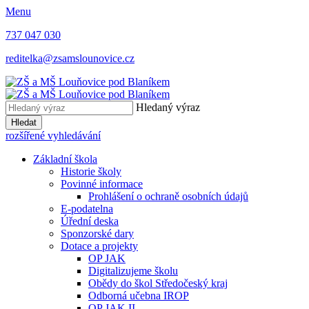
Menu
737 047 030
reditelka@zsamslounovice.cz
Hledaný výraz
Hledat
rozšířené vyhledávání
Základní škola
Historie školy
Povinné informace
Prohlášení o ochraně osobních údajů
E-podatelna
Úřední deska
Sponzorské dary
Dotace a projekty
OP JAK
Digitalizujeme školu
Obědy do škol Středočeský kraj
Odborná učebna IROP
OP JAK II