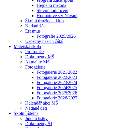
Program Začít spolu
Hejného metoda
Slovní hodnocení
Hodnotové vzdělávání
Školní družina a klub
Nadaní žáci
Erasmus +
Fotografie 2025/2026
Úspěchy našich žáků
Mateřská škola
Pro rodiče
Dokumenty MŠ
Aktuality MŠ
Fotogalerie
Fotogalerie 2021⁄2022
Fotogalerie 2022⁄2023
Fotogalerie 2023⁄2024
Fotogalerie 2024⁄2025
Fotogalerie 2025⁄2026
Fotogalerie 2026/2027
Kalendář akcí MŠ
Nadané děti
Školní jídelna
Jídelní lístky
Dokumenty ŠJ