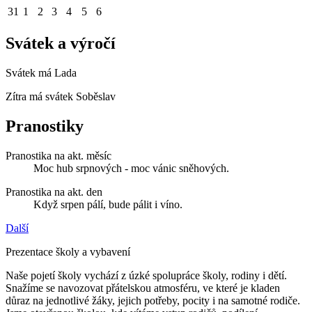
31
1
2
3
4
5
6
Svátek a výročí
Svátek má
Lada
Zítra má svátek
Soběslav
Pranostiky
Pranostika na akt. měsíc
Moc hub srpnových - moc vánic sněhových.
Pranostika na akt. den
Když srpen pálí, bude pálit i víno.
Další
Prezentace školy a vybavení
Naše pojetí školy vychází z úzké spolupráce školy, rodiny i dětí.
Snažíme se navozovat přátelskou atmosféru, ve které je kladen
důraz na jednotlivé žáky, jejich potřeby, pocity i na samotné rodiče.