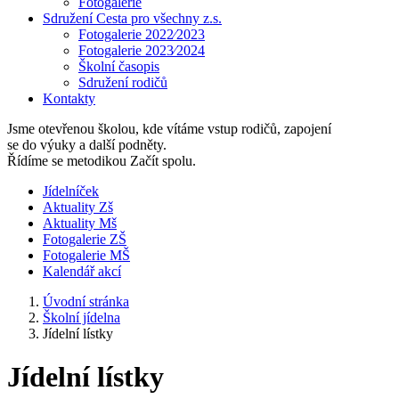
Fotogalerie
Sdružení Cesta pro všechny z.s.
Fotogalerie 2022⁄2023
Fotogalerie 2023⁄2024
Školní časopis
Sdružení rodičů
Kontakty
Jsme otevřenou školou, kde vítáme vstup rodičů, zapojení
se do výuky a další podněty.
Řídíme se metodikou Začít spolu.
Jídelníček
Aktuality Zš
Aktuality Mš
Fotogalerie ZŠ
Fotogalerie MŠ
Kalendář akcí
Úvodní stránka
Školní jídelna
Jídelní lístky
Jídelní lístky