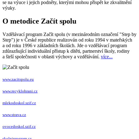
se na výuce i jejich podněty, kterými mohou přispět ke zkvalitnění
výuky.
O metodice Začít spolu
Vzdělávací program Začít spolu (v mezinárodním označení "Step by
Step") je v České republice realizován od roku 1994 v mateřských
a od roku 1996 v základních školách. Jde o vzdělávací program
zdůrazňující individuální přístup k dítěti, partnerství školy, rodiny
a širší společnosti v oblasti výchovy a vzdělávání.
více...
www.zacitspolu.eu
www.recyklohrani.cz
mlekodoskol.szif.cz
www.strava.cz
ovocedoskol.szif.cz
skolniprogram.cz