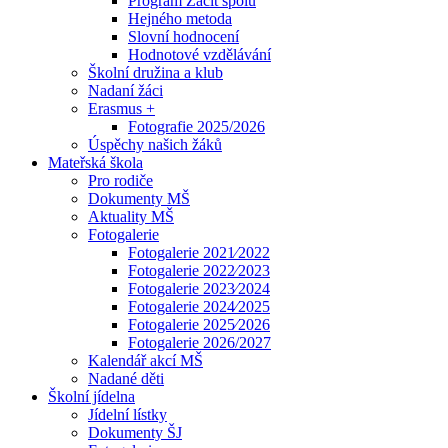
Program Začít spolu
Hejného metoda
Slovní hodnocení
Hodnotové vzdělávání
Školní družina a klub
Nadaní žáci
Erasmus +
Fotografie 2025/2026
Úspěchy našich žáků
Mateřská škola
Pro rodiče
Dokumenty MŠ
Aktuality MŠ
Fotogalerie
Fotogalerie 2021⁄2022
Fotogalerie 2022⁄2023
Fotogalerie 2023⁄2024
Fotogalerie 2024⁄2025
Fotogalerie 2025⁄2026
Fotogalerie 2026/2027
Kalendář akcí MŠ
Nadané děti
Školní jídelna
Jídelní lístky
Dokumenty ŠJ