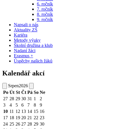
6. ročník
7. ročník
8. ročník
9. ročník
Napsali o nás
Aktuality ZŠ
Kariéra
Metody výuky
Školní družina a klub
Nadaní žáci
Erasmus +
Úspěchy našich žáků
Kalendář akcí
Srpen
2026
Po
Út
St
Čt
Pá
So
Ne
27
28
29
30
31
1
2
3
4
5
6
7
8
9
10
11
12
13
14
15
16
17
18
19
20
21
22
23
24
25
26
27
28
29
30