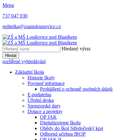
Menu
737 047 030
reditelka@zsamslounovice.cz
Hledaný výraz
Hledat
rozšířené vyhledávání
Základní škola
Historie školy
Povinné informace
Prohlášení o ochraně osobních údajů
E-podatelna
Úřední deska
Sponzorské dary
Dotace a projekty
OP JAK
Digitalizujeme školu
Obědy do škol Středočeský kraj
Odborná učebna IROP
OP JAK II