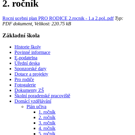
2. ročník
Rocni ucebni plan PRO RODICE 2.rocnik - 1.a 2.pol..pdf
Typ:
PDF dokument, Velikost: 220.75 kB
Základní škola
Historie školy
Povinné informace
E-podatelna
Úřední deska
Sponzorské dary
Dotace a projekty
Pro rodiče
Fotogalerie
Dokumenty ZŠ
Školní poradenské pracoviště
Domácí vzdělávání
Plán učiva
1. ročník
2. ročník
3. ročník
4. ročník
5. ročník