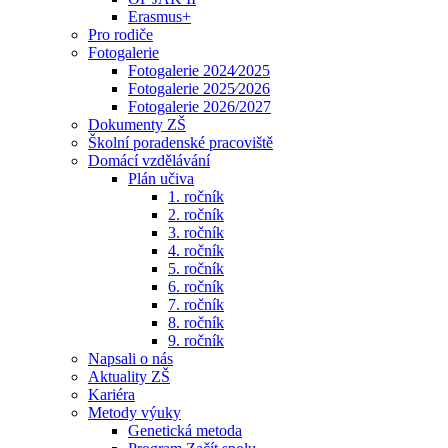
Erasmus+
Pro rodiče
Fotogalerie
Fotogalerie 2024⁄2025
Fotogalerie 2025⁄2026
Fotogalerie 2026/2027
Dokumenty ZŠ
Školní poradenské pracoviště
Domácí vzdělávání
Plán učiva
1. ročník
2. ročník
3. ročník
4. ročník
5. ročník
6. ročník
7. ročník
8. ročník
9. ročník
Napsali o nás
Aktuality ZŠ
Kariéra
Metody výuky
Genetická metoda