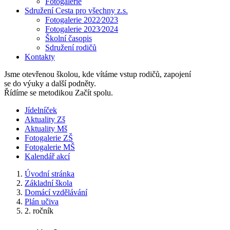
Fotogalerie
Sdružení Cesta pro všechny z.s.
Fotogalerie 2022⁄2023
Fotogalerie 2023⁄2024
Školní časopis
Sdružení rodičů
Kontakty
Jsme otevřenou školou, kde vítáme vstup rodičů, zapojení
se do výuky a další podněty.
Řídíme se metodikou Začít spolu.
Jídelníček
Aktuality Zš
Aktuality Mš
Fotogalerie ZŠ
Fotogalerie MŠ
Kalendář akcí
Úvodní stránka
Základní škola
Domácí vzdělávání
Plán učiva
2. ročník