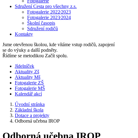
Fotogalerie
Sdružení Cesta pro všechny z.s.
Fotogalerie 2022⁄2023
Fotogalerie 2023⁄2024
Školní časopis
Sdružení rodičů
Kontakty
Jsme otevřenou školou, kde vítáme vstup rodičů, zapojení
se do výuky a další podněty.
Řídíme se metodikou Začít spolu.
Jídelníček
Aktuality Zš
Aktuality Mš
Fotogalerie ZŠ
Fotogalerie MŠ
Kalendář akcí
Úvodní stránka
Základní škola
Dotace a projekty
Odborná učebna IROP
Odborná učebna IROP