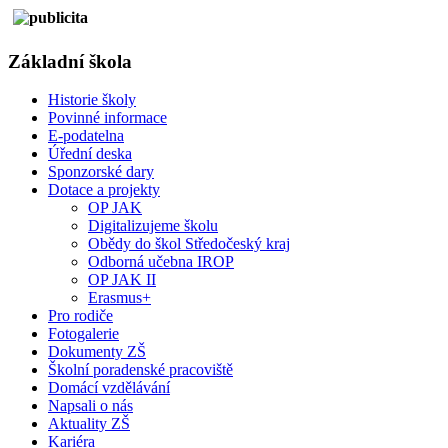
Základní škola
Historie školy
Povinné informace
E-podatelna
Úřední deska
Sponzorské dary
Dotace a projekty
OP JAK
Digitalizujeme školu
Obědy do škol Středočeský kraj
Odborná učebna IROP
OP JAK II
Erasmus+
Pro rodiče
Fotogalerie
Dokumenty ZŠ
Školní poradenské pracoviště
Domácí vzdělávání
Napsali o nás
Aktuality ZŠ
Kariéra