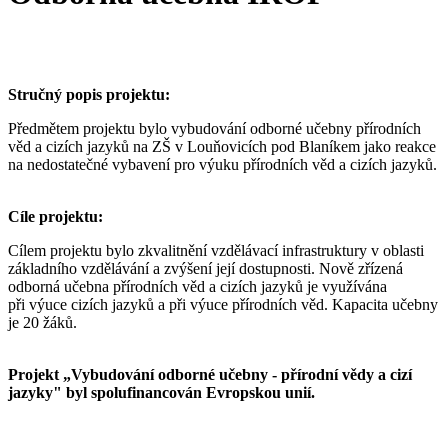
Stručný popis projektu:
Předmětem projektu bylo vybudování odborné učebny přírodních
věd a cizích jazyků na ZŠ v Louňovicích pod Blaníkem jako reakce
na nedostatečné vybavení pro výuku přírodních věd a cizích jazyků.
Cíle projektu:
Cílem projektu bylo zkvalitnění vzdělávací infrastruktury v oblasti
základního vzdělávání a zvýšení její dostupnosti. Nově zřízená
odborná učebna přírodních věd a cizích jazyků je využívána
při výuce cizích jazyků a při výuce přírodních věd. Kapacita učebny
je 20 žáků.
Projekt „Vybudování odborné učebny - přírodní vědy a cizí
jazyky" byl spolufinancován Evropskou unií.