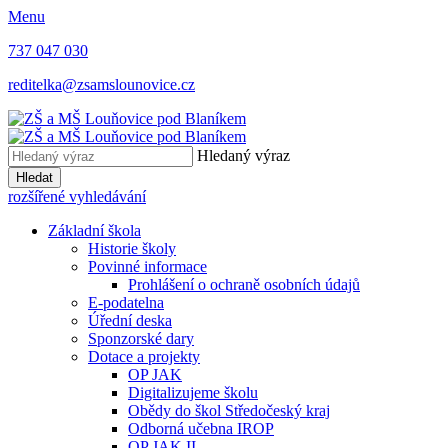
Menu
737 047 030
reditelka@zsamslounovice.cz
Hledaný výraz
Hledat
rozšířené vyhledávání
Základní škola
Historie školy
Povinné informace
Prohlášení o ochraně osobních údajů
E-podatelna
Úřední deska
Sponzorské dary
Dotace a projekty
OP JAK
Digitalizujeme školu
Obědy do škol Středočeský kraj
Odborná učebna IROP
OP JAK II