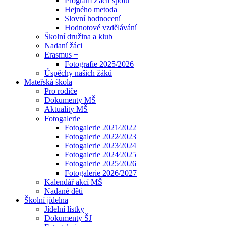
Program Začít spolu
Hejného metoda
Slovní hodnocení
Hodnotové vzdělávání
Školní družina a klub
Nadaní žáci
Erasmus +
Fotografie 2025/2026
Úspěchy našich žáků
Mateřská škola
Pro rodiče
Dokumenty MŠ
Aktuality MŠ
Fotogalerie
Fotogalerie 2021⁄2022
Fotogalerie 2022⁄2023
Fotogalerie 2023⁄2024
Fotogalerie 2024⁄2025
Fotogalerie 2025⁄2026
Fotogalerie 2026/2027
Kalendář akcí MŠ
Nadané děti
Školní jídelna
Jídelní lístky
Dokumenty ŠJ