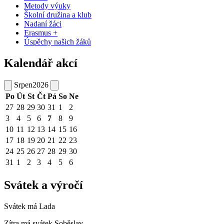
Metody výuky
Školní družina a klub
Nadaní žáci
Erasmus +
Úspěchy našich žáků
Kalendář akcí
Srpen
2026
Po
Út
St
Čt
Pá
So
Ne
27
28
29
30
31
1
2
3
4
5
6
7
8
9
10
11
12
13
14
15
16
17
18
19
20
21
22
23
24
25
26
27
28
29
30
31
1
2
3
4
5
6
Svátek a výročí
Svátek má
Lada
Zítra má svátek
Soběslav