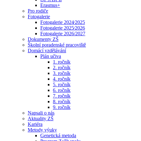
Erasmus+
Pro rodiče
Fotogalerie
Fotogalerie 2024⁄2025
Fotogalerie 2025⁄2026
Fotogalerie 2026/2027
Dokumenty ZŠ
Školní poradenské pracoviště
Domácí vzdělávání
Plán učiva
1. ročník
2. ročník
3. ročník
4. ročník
5. ročník
6. ročník
7. ročník
8. ročník
9. ročník
Napsali o nás
Aktuality ZŠ
Kariéra
Metody výuky
Genetická metoda