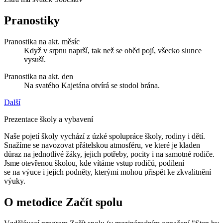
Pranostiky
Pranostika na akt. měsíc
Když v srpnu naprší, tak než se oběd pojí, všecko slunce
vysuší.
Pranostika na akt. den
Na svatého Kajetána otvírá se stodol brána.
Další
Prezentace školy a vybavení
Naše pojetí školy vychází z úzké spolupráce školy, rodiny i dětí.
Snažíme se navozovat přátelskou atmosféru, ve které je kladen
důraz na jednotlivé žáky, jejich potřeby, pocity i na samotné rodiče.
Jsme otevřenou školou, kde vítáme vstup rodičů, podílení
se na výuce i jejich podněty, kterými mohou přispět ke zkvalitnění
výuky.
O metodice Začít spolu