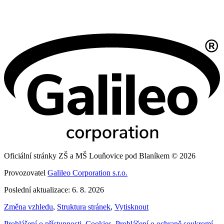
Oficiální stránky ZŠ a MŠ Louňovice pod Blaníkem © 2026
Provozovatel
Galileo Corporation s.r.o.
Poslední aktualizace: 6. 8. 2026
Změna vzhledu
,
Struktura stránek
,
Vytisknout
Prohlášení o přístupnosti
,
Cookies
,
Prohlášení o ochraně soukromí