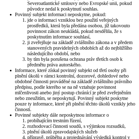
Severoatlantické smlouvy nebo Evropské unii, pokud
původce nedal k poskytnutí souhlas.
Povinný subjekt informaci neposkytne, pokud:
jde o informaci vzniklou bez použití veřejných
prostředků, která byla předána osobou, jíž takovouto
povinnost zákon neukládá, pokud nesdělila, že s
poskytnutím informace souhlasí,
ji zveřejňuje na základě zvláštního zákona a v předem
stanovených pravidelných obdobích až do nejbližšího
následujícího období, nebo
by tím byla porušena ochrana práv třetích osob k
předmětu práva autorského.
Informace, které získal povinný subjekt od třetí osoby při
plnění úkolů v rámci kontrolní, dozorové, dohledové nebo
obdobné činnosti prováděné na základě zvláštního právního
předpisu, podle kterého se na ně vztahuje povinnost
mlčenlivosti anebo jiný postup chránící je před zveřejněním
nebo zneužitím, se neposkytují. Povinný subjekt poskytne
pouze ty informace, které při plnění těchto úkolů vznikly jeho
činností.
Povinné subjekty dále neposkytnou informace o
probíhajícím trestním řízení,
rozhodovací činnosti soudů, s výjimkou rozsudků,
plnění úkolů zpravodajských služeb
přípravě, průběhu a projednávání výsledků kontrol v