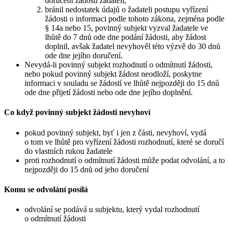
doručení žádosti žadateli,
bránil nedostatek údajů o žadateli postupu vyřízení
žádosti o informaci podle tohoto zákona, zejména podle
§ 14a nebo 15, povinný subjekt vyzval žadatele ve
lhůtě do 7 dnů ode dne podání žádosti, aby žádost
doplnil, avšak žadatel nevyhověl této výzvě do 30 dnů
ode dne jejího doručení.
Nevydá-li povinný subjekt rozhodnutí o odmítnutí žádosti,
nebo pokud povinný subjekt žádost neodloží, poskytne
informaci v souladu se žádostí ve lhůtě nejpozději do 15 dnů
ode dne přijetí žádosti nebo ode dne jejího doplnění.
Co když povinný subjekt žádosti nevyhoví
pokud povinný subjekt, byť i jen z části, nevyhoví, vydá
o tom ve lhůtě pro vyřízení žádosti rozhodnutí, které se doručí
do vlastních rukou žadatele
proti rozhodnutí o odmítnutí žádosti může podat odvolání, a to
nejpozději do 15 dnů od jeho doručení
Komu se odvolání posílá
odvolání se podává u subjektu, který vydal rozhodnutí
o odmítnutí žádosti