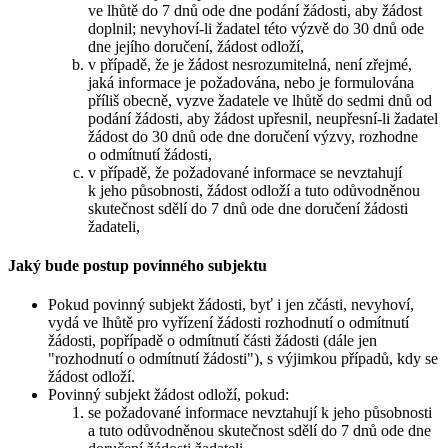
ve lhůtě do 7 dnů ode dne podání žádosti, aby žádost
doplnil; nevyhoví-li žadatel této výzvě do 30 dnů ode
dne jejího doručení, žádost odloží,
v případě, že je žádost nesrozumitelná, není zřejmé,
jaká informace je požadována, nebo je formulována
příliš obecně, vyzve žadatele ve lhůtě do sedmi dnů od
podání žádosti, aby žádost upřesnil, neupřesní-li žadatel
žádost do 30 dnů ode dne doručení výzvy, rozhodne
o odmítnutí žádosti,
v případě, že požadované informace se nevztahují
k jeho působnosti, žádost odloží a tuto odůvodněnou
skutečnost sdělí do 7 dnů ode dne doručení žádosti
žadateli,
Jaký bude postup povinného subjektu
Pokud povinný subjekt žádosti, byť i jen zčásti, nevyhoví,
vydá ve lhůtě pro vyřízení žádosti rozhodnutí o odmítnutí
žádosti, popřípadě o odmítnutí části žádosti (dále jen
"rozhodnutí o odmítnutí žádosti"), s výjimkou případů, kdy se
žádost odloží.
Povinný subjekt žádost odloží, pokud:
se požadované informace nevztahují k jeho působnosti
a tuto odůvodněnou skutečnost sdělí do 7 dnů ode dne