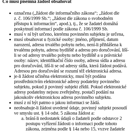
Co musí písemná žádost obsahovat
označena („žádost dle informačního zákona“; „žádost dle
z. č. 106/1999 Sb.“; „žádost dle zákona o svobodném
přístupu k informacím“, apod.), tj., že se žadatel domáhá
poskytnutí informací podle zákona č. 106/1999 Sb.
musí v ní být určeno, kterému povinném subjektu je určena,
musí obsahovat u fyzické osoby: jméno, příjmení, datum
narození, adresu trvalého pobytu nebo, není-li přihlášena k
trvalému pobytu, adresu bydliště a adresu pro doručování, liší-
li se od adresy trvalého pobytu nebo bydliště a u právnické
osoby: název, identifikační číslo osoby, adresu sídla a adresu
pro doručování, liší-li se od adresy sídla, která žádost podává.
Adresou pro doručování se rozumí též elektronická adresa.
je-li žádost učiněna elektronicky, musí být podána
prostřednictvím elektronické adresy podatelny povinného
subjektu, pokud ji povinný subjekt zřídil. Pokud elektronické
adresy podatelny nejsou zveřejněny, postačí podání na
jakoukoliv elektronickou adresu povinného subjektu.
musí z ní být patrno o jakou informaci se žádá.
neobsahuje-li žádost uvedené údaje, povinný subjekt posoudí
ve smyslu ust. § 14 odst. 5 zákona žádost a:
brání-li nedostatek údajů o žadateli podle odstavce 2
postupu vyřízení žádosti o informaci podle tohoto
zákona, zejména podle § 14a nebo 15, vyzve žadatele