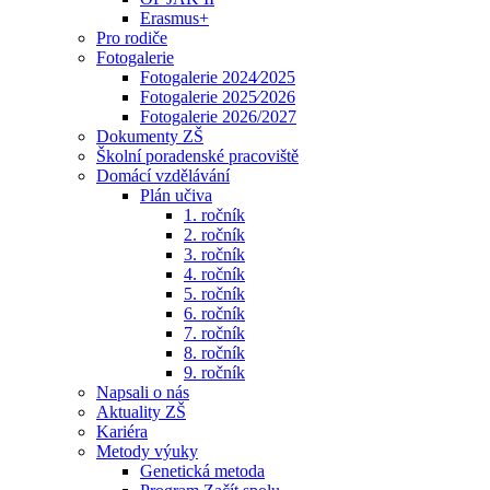
Erasmus+
Pro rodiče
Fotogalerie
Fotogalerie 2024⁄2025
Fotogalerie 2025⁄2026
Fotogalerie 2026/2027
Dokumenty ZŠ
Školní poradenské pracoviště
Domácí vzdělávání
Plán učiva
1. ročník
2. ročník
3. ročník
4. ročník
5. ročník
6. ročník
7. ročník
8. ročník
9. ročník
Napsali o nás
Aktuality ZŠ
Kariéra
Metody výuky
Genetická metoda