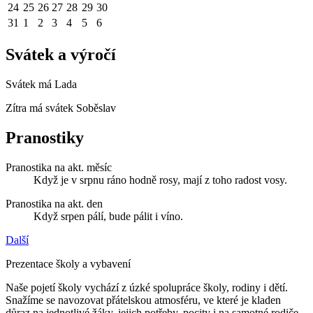
24
25
26
27
28
29
30
31
1
2
3
4
5
6
Svátek a výročí
Svátek má
Lada
Zítra má svátek
Soběslav
Pranostiky
Pranostika na akt. měsíc
Když je v srpnu ráno hodně rosy, mají z toho radost vosy.
Pranostika na akt. den
Když srpen pálí, bude pálit i víno.
Další
Prezentace školy a vybavení
Naše pojetí školy vychází z úzké spolupráce školy, rodiny i dětí.
Snažíme se navozovat přátelskou atmosféru, ve které je kladen
důraz na jednotlivé žáky, jejich potřeby, pocity i na samotné rodiče.