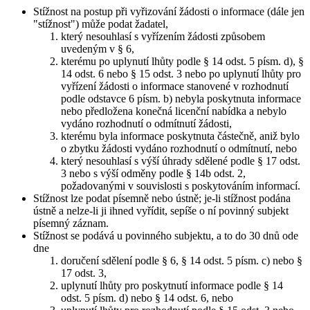
Stížnost na postup při vyřizování žádosti o informace (dále jen
"stížnost") může podat žadatel,
který nesouhlasí s vyřízením žádosti způsobem
uvedeným v § 6,
kterému po uplynutí lhůty podle § 14 odst. 5 písm. d), §
14 odst. 6 nebo § 15 odst. 3 nebo po uplynutí lhůty pro
vyřízení žádosti o informace stanovené v rozhodnutí
podle odstavce 6 písm. b) nebyla poskytnuta informace
nebo předložena konečná licenční nabídka a nebylo
vydáno rozhodnutí o odmítnutí žádosti,
kterému byla informace poskytnuta částečně, aniž bylo
o zbytku žádosti vydáno rozhodnutí o odmítnutí, nebo
který nesouhlasí s výší úhrady sdělené podle § 17 odst.
3 nebo s výší odměny podle § 14b odst. 2,
požadovanými v souvislosti s poskytováním informací.
Stížnost lze podat písemně nebo ústně; je-li stížnost podána
ústně a nelze-li ji ihned vyřídit, sepíše o ní povinný subjekt
písemný záznam.
Stížnost se podává u povinného subjektu, a to do 30 dnů ode
dne
doručení sdělení podle § 6, § 14 odst. 5 písm. c) nebo §
17 odst. 3,
uplynutí lhůty pro poskytnutí informace podle § 14
odst. 5 písm. d) nebo § 14 odst. 6, nebo