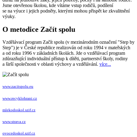
Jsme otevřenou školou, kde vítáme vstup rodičů, podílení
se na výuce i jejich podněty, kterými mohou přispět ke zkvalitnění
výuky.
O metodice Začít spolu
Vzdělávací program Začít spolu (v mezinárodním označení "Step by
Step") je v České republice realizován od roku 1994 v mateřských
a od roku 1996 v základních školách. Jde o vzdělávací program
zdůrazňující individuální přístup k dítěti, partnerství školy, rodiny
a širší společnosti v oblasti výchovy a vzdělávání.
více...
www.zacitspolu.eu
www.recyklohrani.cz
mlekodoskol.szif.cz
www.strava.cz
ovocedoskol.szif.cz