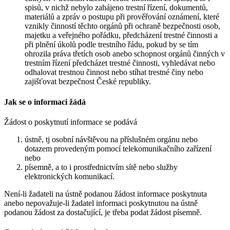
spisů, v nichž nebylo zahájeno trestní řízení, dokumentů,
materiálů a zpráv o postupu při prověřování oznámení, které
vznikly činností těchto orgánů při ochraně bezpečnosti osob,
majetku a veřejného pořádku, předcházení trestné činnosti a
při plnění úkolů podle trestního řádu, pokud by se tím
ohrozila práva třetích osob anebo schopnost orgánů činných v
trestním řízení předcházet trestné činnosti, vyhledávat nebo
odhalovat trestnou činnost nebo stíhat trestné činy nebo
zajišťovat bezpečnost České republiky.
Jak se o informaci žádá
Žádost o poskytnutí informace se podává
ústně, tj osobní návštěvou na příslušném orgánu nebo
dotazem provedeným pomocí telekomunikačního zařízení
nebo
písemně, a to i prostřednictvím sítě nebo služby
elektronických komunikací.
Není-li žadateli na ústně podanou žádost informace poskytnuta
anebo nepovažuje-li žadatel informaci poskytnutou na ústně
podanou žádost za dostačující, je třeba podat žádost písemně.