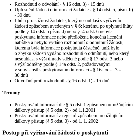
Rozhodnutí o odvolání - § 16 odst. 3) - 15 dnů
Upřesnění žádosti o informaci žadatele - § 14 odst. 5, písm. b)
- 30 dnů
Lhůta pro stížnost žadatele, který nesouhlasí s vyřízením
žádosti způsobem uvedeným v § 6; kterému po uplynutí lhůty
podle § 14 odst. 5 písm. d) nebo §14 odst. 6 nebyla
poskytnuta informace nebo předložena konečná licenční
nabídka a nebylo vydáno rozhodnutí o odmítnutí žádosti;
kterému byla informace poskytnuta částečně, aniž bylo
o zbytku žádosti vydáno rozhodnutí o odmítnutí, nebo který
nesouhlasí s výší úhrady sdělené podle § 17 odst. 3 nebo
s výší odměny podle § 14a odst. 2, požadovanými
v souvislosti s poskytováním informací - § 16a odst. 3 –
30 dnů
Odvolání proti rozhodnutí - § 16 odst. 1) - 15 dnů
Termíny
Poskytování informací dle § 5 odst. 1 způsobem umožňujícím
dálkový přístup (§ 5 odst. 2) - od 1.1.2001
Poskytování informací z registrů způsobem umožňujícím
dálkový přístup (§ 5 odst. 3) - od 1. 1. 2002
Postup při vyřizování žádostí o poskytnutí