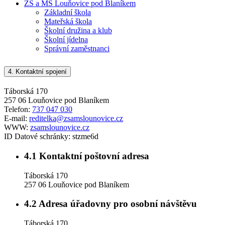
ZŠ a MŠ Louňovice pod Blaníkem
Základní škola
Mateřská škola
Školní družina a klub
Školní jídelna
Správní zaměstnanci
4.
Kontaktní spojení
Táborská 170
257 06 Louňovice pod Blaníkem
Telefon:
737 047 030
E-mail:
reditelka@zsamslounovice.cz
WWW:
zsamslounovice.cz
ID Datové schránky:
stzme6d
4.1
Kontaktní poštovní adresa
Táborská 170
257 06 Louňovice pod Blaníkem
4.2
Adresa úřadovny pro osobní návštěvu
Táborská 170