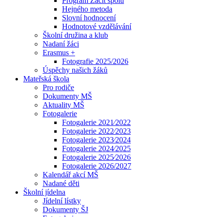
Program Začít spolu
Hejného metoda
Slovní hodnocení
Hodnotové vzdělávání
Školní družina a klub
Nadaní žáci
Erasmus +
Fotografie 2025/2026
Úspěchy našich žáků
Mateřská škola
Pro rodiče
Dokumenty MŠ
Aktuality MŠ
Fotogalerie
Fotogalerie 2021⁄2022
Fotogalerie 2022⁄2023
Fotogalerie 2023⁄2024
Fotogalerie 2024⁄2025
Fotogalerie 2025⁄2026
Fotogalerie 2026/2027
Kalendář akcí MŠ
Nadané děti
Školní jídelna
Jídelní lístky
Dokumenty ŠJ