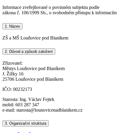
Informace zveřejňované o povinném subjektu podle
zákona č. 106/1999 Sb., o svobodném přístupu k informacím
1.
Název
ZŠ a MŠ Louňovice pod Blaníkem
2.
Důvod a způsob založení
Zřizovatel:
Městys Louňovice pod Blaníkem
J. Žižky 16
25706 Louňovice pod Blaníkem
IČO: 00232173
Starosta: Ing. Václav Fejtek
mobil: 603 287 347
e-mail: starosta@lounovicenadblanikem.cz
3.
Organizační struktura