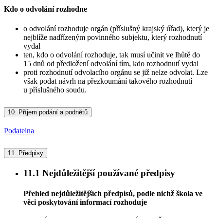
Kdo o odvolání rozhodne
o odvolání rozhoduje orgán (příslušný krajský úřad), který je
nejblíže nadřízeným povinného subjektu, který rozhodnutí
vydal
ten, kdo o odvolání rozhoduje, tak musí učinit ve lhůtě do
15 dnů od předložení odvolání tím, kdo rozhodnutí vydal
proti rozhodnutí odvolacího orgánu se již nelze odvolat. Lze
však podat návrh na přezkoumání takového rozhodnutí
u příslušného soudu.
10.
Příjem podání a podnětů
Podatelna
11.
Předpisy
11.1
Nejdůležitější používané předpisy
Přehled nejdůležitějších předpisů, podle nichž škola ve
věci poskytování informací rozhoduje