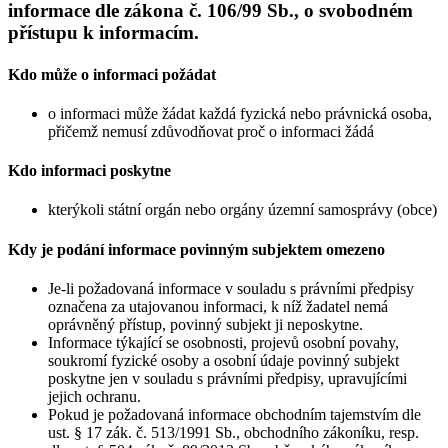
informace dle zákona č. 106/99 Sb., o svobodném
přístupu k informacím.
Kdo může o informaci požádat
o informaci může žádat každá fyzická nebo právnická osoba,
přičemž nemusí zdůvodňovat proč o informaci žádá
Kdo informaci poskytne
kterýkoli státní orgán nebo orgány územní samosprávy (obce)
Kdy je podání informace povinným subjektem omezeno
Je-li požadovaná informace v souladu s právními předpisy
označena za utajovanou informaci, k níž žadatel nemá
oprávněný přístup, povinný subjekt ji neposkytne.
Informace týkající se osobnosti, projevů osobní povahy,
soukromí fyzické osoby a osobní údaje povinný subjekt
poskytne jen v souladu s právními předpisy, upravujícími
jejich ochranu.
Pokud je požadovaná informace obchodním tajemstvím dle
ust. § 17 zák. č. 513/1991 Sb., obchodního zákoníku, resp.