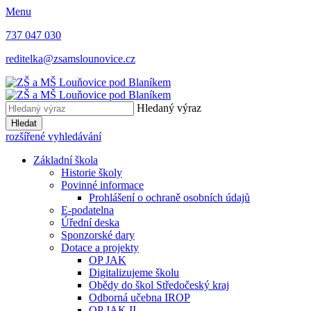
Menu
737 047 030
reditelka@zsamslounovice.cz
Hledaný výraz
Hledat
rozšířené vyhledávání
Základní škola
Historie školy
Povinné informace
Prohlášení o ochraně osobních údajů
E-podatelna
Úřední deska
Sponzorské dary
Dotace a projekty
OP JAK
Digitalizujeme školu
Obědy do škol Středočeský kraj
Odborná učebna IROP
OP JAK II