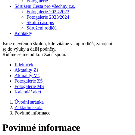
Fotogalerie
Sdružení Cesta pro všechny z.s.
Fotogalerie 2022⁄2023
Fotogalerie 2023⁄2024
Školní časopis
Sdružení rodičů
Kontakty
Jsme otevřenou školou, kde vítáme vstup rodičů, zapojení
se do výuky a další podněty.
Řídíme se metodikou Začít spolu.
Jídelníček
Aktuality Zš
Aktuality Mš
Fotogalerie ZŠ
Fotogalerie MŠ
Kalendář akcí
Úvodní stránka
Základní škola
Povinné informace
Povinné informace