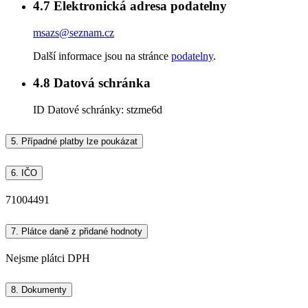
4.7
Elektronická adresa podatelny
msazs@seznam.cz
Další informace jsou na stránce
podatelny
.
4.8
Datová schránka
ID Datové schránky:
stzme6d
5.
Případné platby lze poukázat
6.
IČO
71004491
7.
Plátce daně z přidané hodnoty
Nejsme plátci DPH
8.
Dokumenty