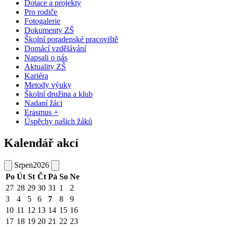
Dotace a projekty
Pro rodiče
Fotogalerie
Dokumenty ZŠ
Školní poradenské pracoviště
Domácí vzdělávání
Napsali o nás
Aktuality ZŠ
Kariéra
Metody výuky
Školní družina a klub
Nadaní žáci
Erasmus +
Úspěchy našich žáků
Kalendář akcí
Srpen
2026
Po
Út
St
Čt
Pá
So
Ne
27
28
29
30
31
1
2
3
4
5
6
7
8
9
10
11
12
13
14
15
16
17
18
19
20
21
22
23