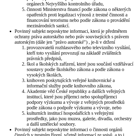
orgánech Nejvyššího kontrolního úřadu,
činnosti Ministerstva financí podle zákona o některých
opatřeních proti legalizaci výnosů z trestné činnosti a
financování terorismu nebo podle zákona o provádění
mezinárodních sankcí.
Povinný subjekt neposkytne informaci, která je předmětem
ochrany práva autorského nebo práv souvisejících s právem
autorským (dále jen "právo autorské") , je-li v držení
provozovatelů rozhlasového nebo televizního vysílání,
kteří toto vysílání provozují na základě zvláštních
právních předpisů,
škol a školských zařízení, které jsou součástí vzdělávací
soustavy podle školského zákona a podle zákona o
vysokých školách,
knihoven poskytujících veřejné knihovnické a
informační služby podle knihovního zákona,
Akademie věd České republiky a dalších veřejných
institucí, které jsou příjemci nebo spolupříjemci
podpory výzkumu a vývoje z veřejných prostředků
podle zákona o podpoře výzkumu a vývoje, nebo
kulturních institucí hospodařících s veřejnými
prostředky, jako jsou muzea, galerie, divadla, orchestry
a další umělecké soubory.
Povinný subjekt neposkytne informaci o činnosti orgánů
činných v trestním řízení, včetně informací ze spisů, a to i