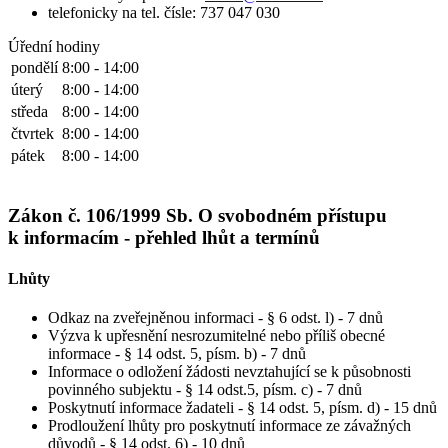
telefonicky na tel. čísle: 737 047 030
Úřední hodiny
pondělí
8:00 - 14:00
úterý
8:00 - 14:00
středa
8:00 - 14:00
čtvrtek
8:00 - 14:00
pátek
8:00 - 14:00
Zákon č. 106/1999 Sb. O svobodném přístupu
k informacím - přehled lhůt a termínů
Lhůty
Odkaz na zveřejněnou informaci - § 6 odst. l) - 7 dnů
Výzva k upřesnění nesrozumitelné nebo příliš obecné
informace - § 14 odst. 5, písm. b) - 7 dnů
Informace o odložení žádosti nevztahující se k působnosti
povinného subjektu - § 14 odst.5, písm. c) - 7 dnů
Poskytnutí informace žadateli - § 14 odst. 5, písm. d) - 15 dnů
Prodloužení lhůty pro poskytnutí informace ze závažných
důvodů - § 14 odst. 6) - 10 dnů