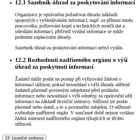
12.1
Sazebník úhrad za poskytování informací
Organizace je oprávněna požadovat úhradu nákladů
spojených s vyhledáváním informací, např. za přímou mzdu
pracovníka, pořizování kopií a technických nosičů dat a
odesílání informací, přičemž vydání informace se může
podmínit zaplacením úhrady.
Sazebník úhrad za poskytování informací nebyl vydán.
12.2
Rozhodnutí nadřízeného orgánu o výši
úhrad za poskytnutí informací
Žadatel může podat na postup při vyřizování žádosti o
informaci stížnost, pokud nesouhlasí s výší úhrady sdělené
žadateli písemně povinným subjektem před podáním
informace nebo nesouhlasí s výší odměny za oprávnění užít
informaci na základě licenční smlouvy. Stížnost lze podat
písemně nebo ústně, a to u povinného subjektu. O stížnosti
rozhoduje nadřízený orgán. V současné době nejsou vydána
žádná usnesení nadřízeného orgánu týkajících se těchto
stížností.
13.
Licenční smlouvy