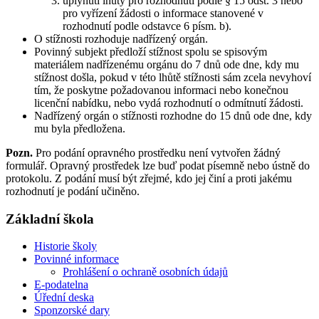
uplynutí lhůty pro rozhodnutí podle § 15 odst. 3 nebo
pro vyřízení žádosti o informace stanovené v
rozhodnutí podle odstavce 6 písm. b).
O stížnosti rozhoduje nadřízený orgán.
Povinný subjekt předloží stížnost spolu se spisovým
materiálem nadřízenému orgánu do 7 dnů ode dne, kdy mu
stížnost došla, pokud v této lhůtě stížnosti sám zcela nevyhoví
tím, že poskytne požadovanou informaci nebo konečnou
licenční nabídku, nebo vydá rozhodnutí o odmítnutí žádosti.
Nadřízený orgán o stížnosti rozhodne do 15 dnů ode dne, kdy
mu byla předložena.
Pozn.
Pro podání opravného prostředku není vytvořen žádný
formulář. Opravný prostředek lze buď podat písemně nebo ústně do
protokolu. Z podání musí být zřejmé, kdo jej činí a proti jakému
rozhodnutí je podání učiněno.
Základní škola
Historie školy
Povinné informace
Prohlášení o ochraně osobních údajů
E-podatelna
Úřední deska
Sponzorské dary