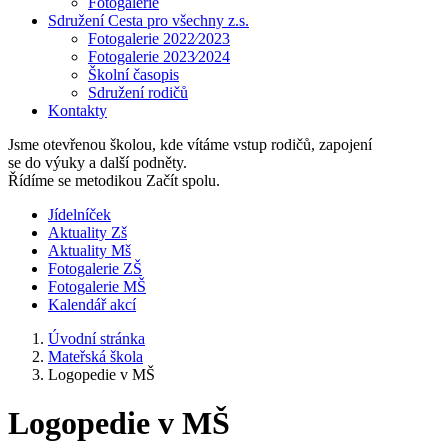
Fotogalerie
Sdružení Cesta pro všechny z.s.
Fotogalerie 2022⁄2023
Fotogalerie 2023⁄2024
Školní časopis
Sdružení rodičů
Kontakty
Jsme otevřenou školou, kde vítáme vstup rodičů, zapojení
se do výuky a další podněty.
Řídíme se metodikou Začít spolu.
Jídelníček
Aktuality Zš
Aktuality Mš
Fotogalerie ZŠ
Fotogalerie MŠ
Kalendář akcí
Úvodní stránka
Mateřská škola
Logopedie v MŠ
Logopedie v MŠ