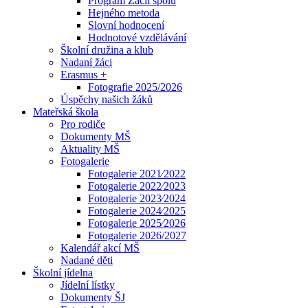
Program Začít spolu
Hejného metoda
Slovní hodnocení
Hodnotové vzdělávání
Školní družina a klub
Nadaní žáci
Erasmus +
Fotografie 2025/2026
Úspěchy našich žáků
Mateřská škola
Pro rodiče
Dokumenty MŠ
Aktuality MŠ
Fotogalerie
Fotogalerie 2021⁄2022
Fotogalerie 2022⁄2023
Fotogalerie 2023⁄2024
Fotogalerie 2024⁄2025
Fotogalerie 2025⁄2026
Fotogalerie 2026/2027
Kalendář akcí MŠ
Nadané děti
Školní jídelna
Jídelní lístky
Dokumenty ŠJ