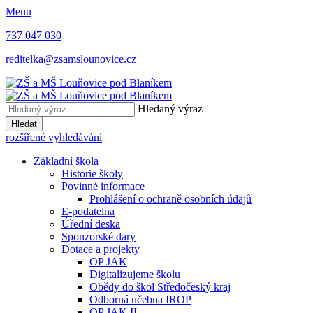
Menu
737 047 030
reditelka@zsamslounovice.cz
Hledaný výraz
Hledat
rozšířené vyhledávání
Základní škola
Historie školy
Povinné informace
Prohlášení o ochraně osobních údajů
E-podatelna
Úřední deska
Sponzorské dary
Dotace a projekty
OP JAK
Digitalizujeme školu
Obědy do škol Středočeský kraj
Odborná učebna IROP
OP JAK II