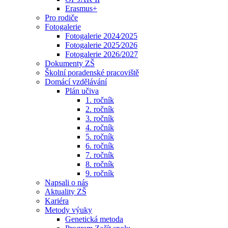
Erasmus+
Pro rodiče
Fotogalerie
Fotogalerie 2024⁄2025
Fotogalerie 2025⁄2026
Fotogalerie 2026/2027
Dokumenty ZŠ
Školní poradenské pracoviště
Domácí vzdělávání
Plán učiva
1. ročník
2. ročník
3. ročník
4. ročník
5. ročník
6. ročník
7. ročník
8. ročník
9. ročník
Napsali o nás
Aktuality ZŠ
Kariéra
Metody výuky
Genetická metoda