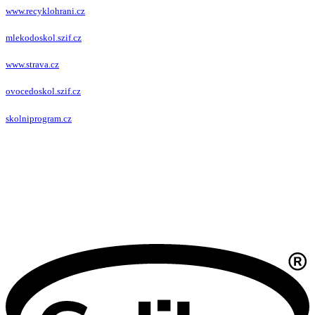
www.recyklohrani.cz
mlekodoskol.szif.cz
www.strava.cz
ovocedoskol.szif.cz
skolniprogram.cz