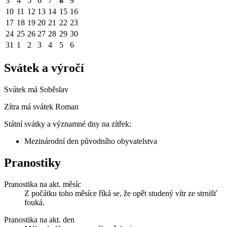
3
4
5
6
7
8
9
10
11
12
13
14
15
16
17
18
19
20
21
22
23
24
25
26
27
28
29
30
31
1
2
3
4
5
6
Svátek a výročí
Svátek má
Soběslav
Zítra má svátek
Roman
Státní svátky a významné dny na zítřek:
Mezinárodní den původního obyvatelstva
Pranostiky
Pranostika na akt. měsíc
Z počátku toho měsíce říká se, že opět studený vítr ze strnišť
fouká.
Pranostika na akt. den