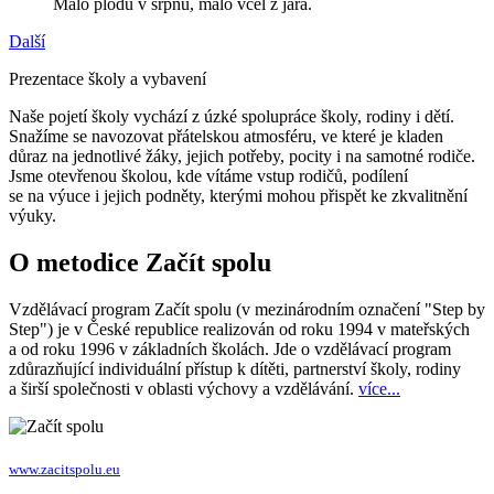
Málo plodů v srpnu, málo včel z jara.
Další
Prezentace školy a vybavení
Naše pojetí školy vychází z úzké spolupráce školy, rodiny i dětí.
Snažíme se navozovat přátelskou atmosféru, ve které je kladen
důraz na jednotlivé žáky, jejich potřeby, pocity i na samotné rodiče.
Jsme otevřenou školou, kde vítáme vstup rodičů, podílení
se na výuce i jejich podněty, kterými mohou přispět ke zkvalitnění
výuky.
O metodice Začít spolu
Vzdělávací program Začít spolu (v mezinárodním označení "Step by
Step") je v České republice realizován od roku 1994 v mateřských
a od roku 1996 v základních školách. Jde o vzdělávací program
zdůrazňující individuální přístup k dítěti, partnerství školy, rodiny
a širší společnosti v oblasti výchovy a vzdělávání.
více...
www.zacitspolu.eu