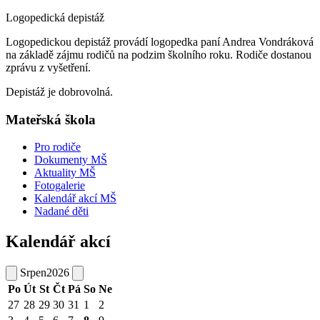
Logopedická depistáž
Logopedickou depistáž provádí logopedka paní Andrea Vondráková
na základě zájmu rodičů na podzim školního roku. Rodiče dostanou
zprávu z vyšetření.
Depistáž je dobrovolná.
Mateřská škola
Pro rodiče
Dokumenty MŠ
Aktuality MŠ
Fotogalerie
Kalendář akcí MŠ
Nadané děti
Kalendář akcí
Srpen
2026
Po
Út
St
Čt
Pá
So
Ne
27
28
29
30
31
1
2