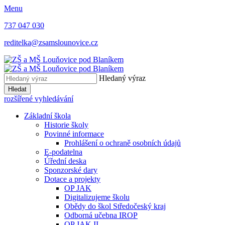
Menu
737 047 030
reditelka@zsamslounovice.cz
Hledaný výraz
Hledat
rozšířené vyhledávání
Základní škola
Historie školy
Povinné informace
Prohlášení o ochraně osobních údajů
E-podatelna
Úřední deska
Sponzorské dary
Dotace a projekty
OP JAK
Digitalizujeme školu
Obědy do škol Středočeský kraj
Odborná učebna IROP
OP JAK II