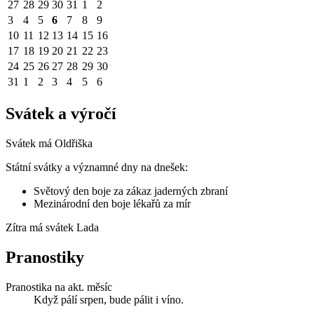
27
28
29
30
31
1
2
3
4
5
6
7
8
9
10
11
12
13
14
15
16
17
18
19
20
21
22
23
24
25
26
27
28
29
30
31
1
2
3
4
5
6
Svátek a výročí
Svátek má
Oldřiška
Státní svátky a významné dny na dnešek:
Světový den boje za zákaz jaderných zbraní
Mezinárodní den boje lékařů za mír
Zítra má svátek
Lada
Pranostiky
Pranostika na akt. měsíc
Když pálí srpen, bude pálit i víno.