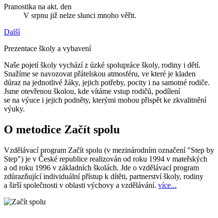
Pranostika na akt. den
V srpnu již nelze slunci mnoho věřit.
Další
Prezentace školy a vybavení
Naše pojetí školy vychází z úzké spolupráce školy, rodiny i dětí.
Snažíme se navozovat přátelskou atmosféru, ve které je kladen
důraz na jednotlivé žáky, jejich potřeby, pocity i na samotné rodiče.
Jsme otevřenou školou, kde vítáme vstup rodičů, podílení
se na výuce i jejich podněty, kterými mohou přispět ke zkvalitnění
výuky.
O metodice Začít spolu
Vzdělávací program Začít spolu (v mezinárodním označení "Step by
Step") je v České republice realizován od roku 1994 v mateřských
a od roku 1996 v základních školách. Jde o vzdělávací program
zdůrazňující individuální přístup k dítěti, partnerství školy, rodiny
a širší společnosti v oblasti výchovy a vzdělávání.
více...