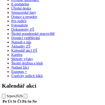
E-podatelna
Úřední deska
Sponzorské dary
Dotace a projekty
Pro rodiče
Fotogalerie
Dokumenty ZŠ
Školní poradenské pracoviště
Domácí vzdělávání
Napsali o nás
Aktuality ZŠ
Kalendář akcí ZŠ
Kariéra
Metody výuky
Školní družina a klub
Nadaní žáci
Erasmus +
Úspěchy našich žáků
Kalendář akcí
Srpen
2026
Po
Út
St
Čt
Pá
So
Ne