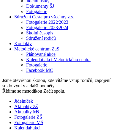
Jídelní lístky
Dokumenty ŠJ
Fotogalerie
Sdružení Cesta pro všechny z.s.
Fotogalerie 2022⁄2023
Fotogalerie 2023⁄2024
Školní časopis
Sdružení rodičů
Kontakty
Metodické centrum ZaS
Plánované akce
Kalendář akcí Metodického centra
Fotogalerie
Facebook MC
Jsme otevřenou školou, kde vítáme vstup rodičů, zapojení
se do výuky a další podněty.
Řídíme se metodikou Začít spolu.
Jídelníček
Aktuality Zš
Aktuality Mš
Fotogalerie ZŠ
Fotogalerie MŠ
Kalendář akcí