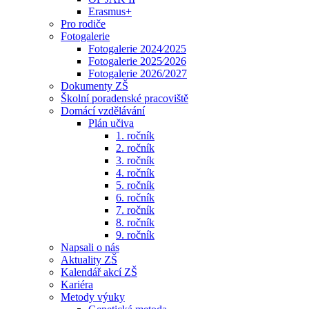
Erasmus+
Pro rodiče
Fotogalerie
Fotogalerie 2024⁄2025
Fotogalerie 2025⁄2026
Fotogalerie 2026/2027
Dokumenty ZŠ
Školní poradenské pracoviště
Domácí vzdělávání
Plán učiva
1. ročník
2. ročník
3. ročník
4. ročník
5. ročník
6. ročník
7. ročník
8. ročník
9. ročník
Napsali o nás
Aktuality ZŠ
Kalendář akcí ZŠ
Kariéra
Metody výuky