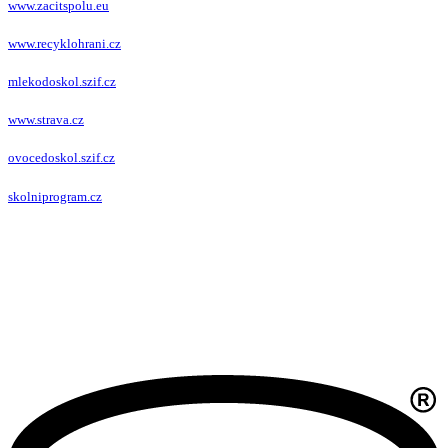
www.zacitspolu.eu
www.recyklohrani.cz
mlekodoskol.szif.cz
www.strava.cz
ovocedoskol.szif.cz
skolniprogram.cz