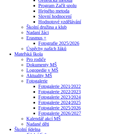
Genetická metoda
Program Začít spolu
Hejného metoda
Slovní hodnocení
Hodnotové vzdělávání
Školní družina a klub
Nadaní žáci
Erasmus +
Fotografie 2025/2026
Úspěchy našich žáků
Mateřská škola
Pro rodiče
Dokumenty MŠ
Logopedie v MŠ
Aktuality MŠ
Fotogalerie
Fotogalerie 2021⁄2022
Fotogalerie 2022⁄2023
Fotogalerie 2023⁄2024
Fotogalerie 2024⁄2025
Fotogalerie 2025⁄2026
Fotogalerie 2026/2027
Kalendář akcí MŠ
Nadané děti
Školní jídelna