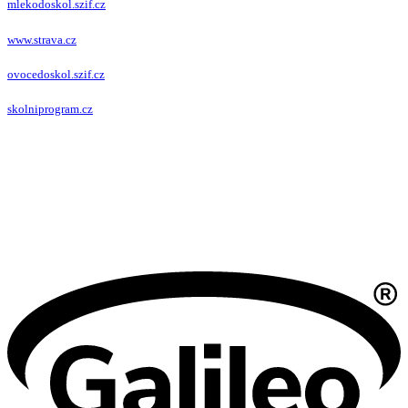
mlekodoskol.szif.cz
www.strava.cz
ovocedoskol.szif.cz
skolniprogram.cz