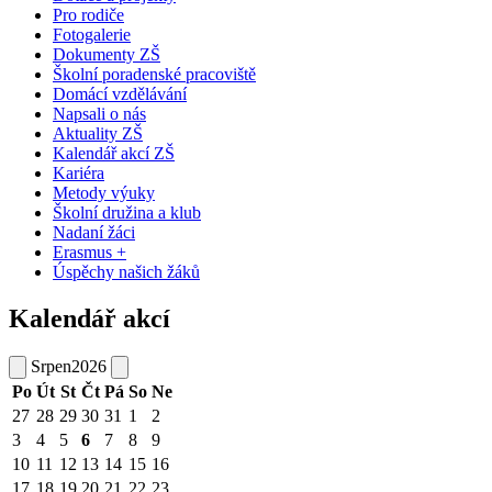
Pro rodiče
Fotogalerie
Dokumenty ZŠ
Školní poradenské pracoviště
Domácí vzdělávání
Napsali o nás
Aktuality ZŠ
Kalendář akcí ZŠ
Kariéra
Metody výuky
Školní družina a klub
Nadaní žáci
Erasmus +
Úspěchy našich žáků
Kalendář akcí
Srpen
2026
Po
Út
St
Čt
Pá
So
Ne
27
28
29
30
31
1
2
3
4
5
6
7
8
9
10
11
12
13
14
15
16
17
18
19
20
21
22
23