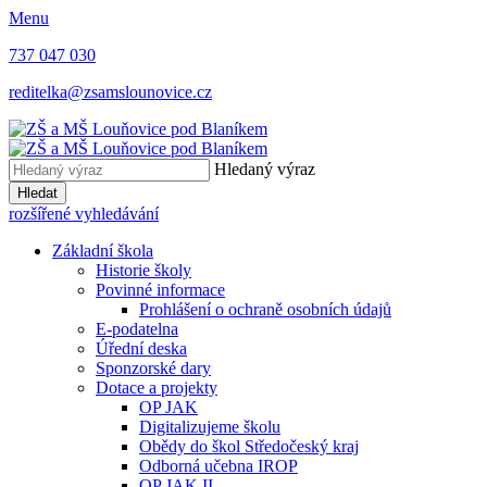
Menu
737 047 030
reditelka@zsamslounovice.cz
Hledaný výraz
Hledat
rozšířené vyhledávání
Základní škola
Historie školy
Povinné informace
Prohlášení o ochraně osobních údajů
E-podatelna
Úřední deska
Sponzorské dary
Dotace a projekty
OP JAK
Digitalizujeme školu
Obědy do škol Středočeský kraj
Odborná učebna IROP
OP JAK II