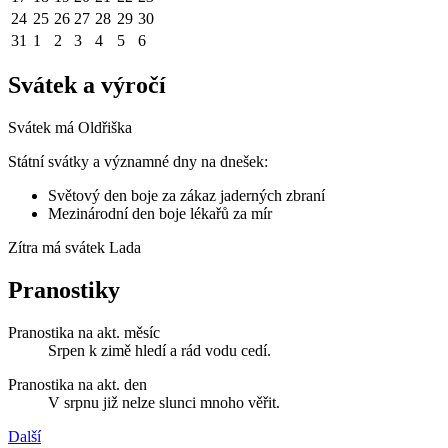
24
25
26
27
28
29
30
31
1
2
3
4
5
6
Svátek a výročí
Svátek má
Oldřiška
Státní svátky a významné dny na dnešek:
Světový den boje za zákaz jaderných zbraní
Mezinárodní den boje lékařů za mír
Zítra má svátek
Lada
Pranostiky
Pranostika na akt. měsíc
Srpen k zimě hledí a rád vodu cedí.
Pranostika na akt. den
V srpnu již nelze slunci mnoho věřit.
Další