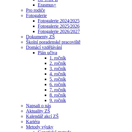
Erasmus+
Pro rodiče
Fotogalerie
Fotogalerie 2024⁄2025
Fotogalerie 2025⁄2026
Fotogalerie 2026/2027
Dokumenty ZŠ
Školní poradenské pracoviště
Domácí vzdělávání
Plán učiva
1. ročník
2. ročník
3. ročník
4. ročník
5. ročník
6. ročník
7. ročník
8. ročník
9. ročník
Napsali o nás
Aktuality ZŠ
Kalendář akcí ZŠ
Kariéra
Metody výuky