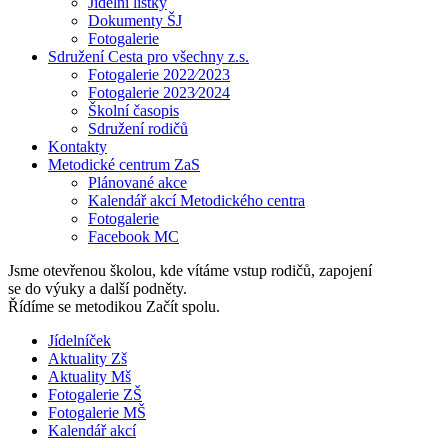
Jídelní lístky
Dokumenty ŠJ
Fotogalerie
Sdružení Cesta pro všechny z.s.
Fotogalerie 2022⁄2023
Fotogalerie 2023⁄2024
Školní časopis
Sdružení rodičů
Kontakty
Metodické centrum ZaS
Plánované akce
Kalendář akcí Metodického centra
Fotogalerie
Facebook MC
Jsme otevřenou školou, kde vítáme vstup rodičů, zapojení
se do výuky a další podněty.
Řídíme se metodikou Začít spolu.
Jídelníček
Aktuality Zš
Aktuality Mš
Fotogalerie ZŠ
Fotogalerie MŠ
Kalendář akcí