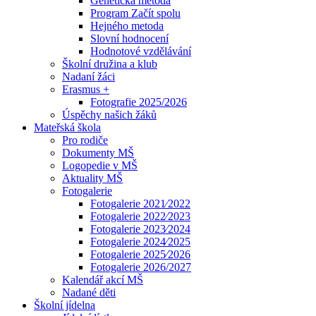
Genetická metoda
Program Začít spolu
Hejného metoda
Slovní hodnocení
Hodnotové vzdělávání
Školní družina a klub
Nadaní žáci
Erasmus +
Fotografie 2025/2026
Úspěchy našich žáků
Mateřská škola
Pro rodiče
Dokumenty MŠ
Logopedie v MŠ
Aktuality MŠ
Fotogalerie
Fotogalerie 2021⁄2022
Fotogalerie 2022⁄2023
Fotogalerie 2023⁄2024
Fotogalerie 2024⁄2025
Fotogalerie 2025⁄2026
Fotogalerie 2026/2027
Kalendář akcí MŠ
Nadané děti
Školní jídelna