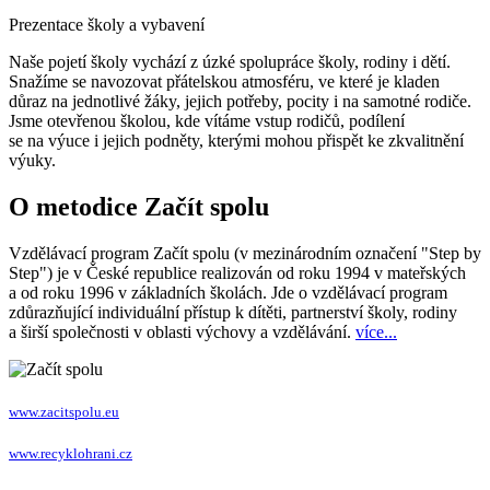
Prezentace školy a vybavení
Naše pojetí školy vychází z úzké spolupráce školy, rodiny i dětí.
Snažíme se navozovat přátelskou atmosféru, ve které je kladen
důraz na jednotlivé žáky, jejich potřeby, pocity i na samotné rodiče.
Jsme otevřenou školou, kde vítáme vstup rodičů, podílení
se na výuce i jejich podněty, kterými mohou přispět ke zkvalitnění
výuky.
O metodice Začít spolu
Vzdělávací program Začít spolu (v mezinárodním označení "Step by
Step") je v České republice realizován od roku 1994 v mateřských
a od roku 1996 v základních školách. Jde o vzdělávací program
zdůrazňující individuální přístup k dítěti, partnerství školy, rodiny
a širší společnosti v oblasti výchovy a vzdělávání.
více...
www.zacitspolu.eu
www.recyklohrani.cz